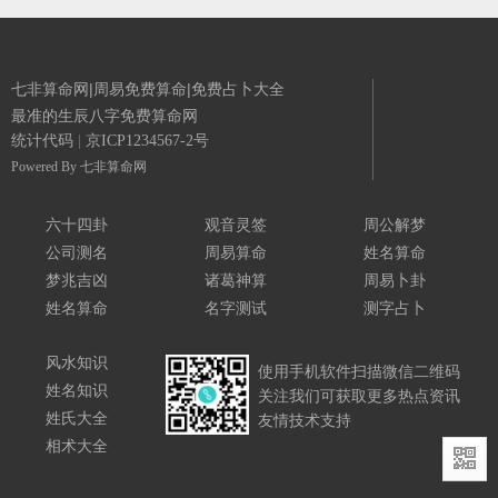
七非算命网|周易免费算命|免费占卜大全
最准的生辰八字免费算命网
统计代码
|
京ICP1234567-2号
Powered By
七非算命网
六十四卦
观音灵签
周公解梦
公司测名
周易算命
姓名算命
梦兆吉凶
诸葛神算
周易卜卦
姓名算命
名字测试
测字占卜
风水知识
使用手机软件扫描微信二维码
姓名知识
关注我们可获取更多热点资讯
姓氏大全
友情技术支持
相术大全