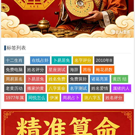
标签列表
十二生肖
在线占卦
卜易居免
名字评分
2010年8
免费电脑
姓名评分
星座测试
海辞
茜薇
梅花易数
周易算名
卜易居免
姓名免费
免费算卦
诸葛亮算
黄历 结
老黄历动
搬家的黄
八字算命
名字测试
姓名爱情
属猪的人
1977年属
同悦怎么
伊澜
周易占卜
测八字五
姓名评分