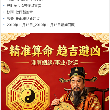
巳时羊是命苦还是富贵
歆雨_歆雨新篇章
贝齐_挑战职场新起点
2010年11月16日_2010年11月16日新闻回顾