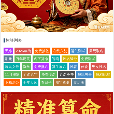
标签列表
天婷
2026年为
免费抽签
在线六爻
运气测试
周易取名
彩元
万年历黄
名字算命
智燕
姓名缘分
免费测试
属鼠女最
岚学
免费批八
算生辰八
风青
佳欢
男女姓名
11月搬家
姓名八字
免费测名
姓名免费
属鼠男最
属相运程
卜易居公
十年大运
查日子
测字算命
黄历表