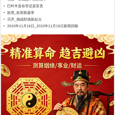
巳时羊是命苦还是富贵
歆雨_歆雨新篇章
贝齐_挑战职场新起点
2010年11月16日_2010年11月16日新闻回顾