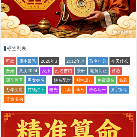
标签列表
可歆
属牛最忌
2025年3
2012年老
取名打分
今天什么
合婚
黄历2024
炎汝
姓名吉凶
景轩
老黄历正
茜薇
测车牌号
男女姓名
姓名配对
测生成八
免费测名
鑫彩
万年历星
在线占卜
晗光
乃蓁
满石
苦命马一
测字算命
算命准的