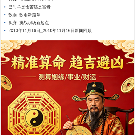
巳时羊是命苦还是富贵
歆雨_歆雨新篇章
贝齐_挑战职场新起点
2010年11月16日_2010年11月16日新闻回顾