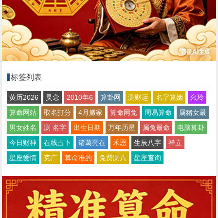
标签列表
黄历2026
灵念
2010年6
算卦网
测财运
名字算姻
幺玲
算命网站
取名打分
4月搬家
算命网免
周易算命
属猪女最
男女姓名
测 名字
出生日期
万年历星
属兔最命
电脑算卦
今日财神
在线占卜
诸葛亮在
禾恩
生辰八字
祥立
星座爱情
克广
算命准的
免费测八
星座查询