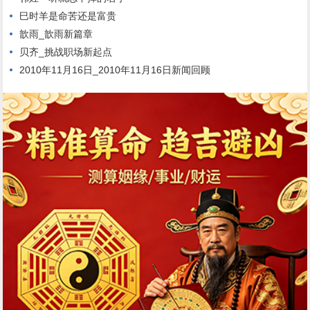
巳时羊是命苦还是富贵
歆雨_歆雨新篇章
贝齐_挑战职场新起点
2010年11月16日_2010年11月16日新闻回顾