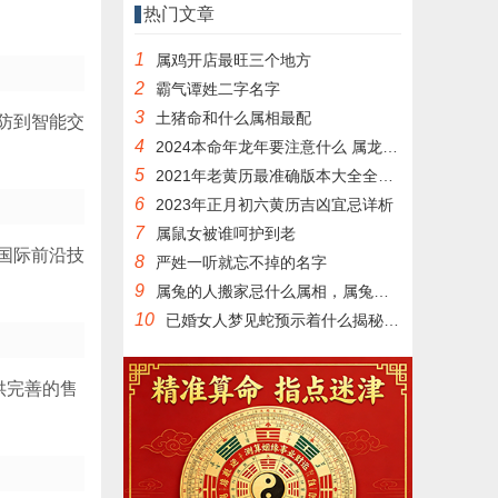
热门文章
1
属鸡开店最旺三个地方
2
霸气谭姓二字名字
3
土猪命和什么属相最配
防到智能交
4
2024本命年龙年要注意什么 属龙本命年有什么讲究和禁忌
5
2021年老黄历最准确版本大全全年吉日吉时详览
6
2023年正月初六黄历吉凶宜忌详析
7
属鼠女被谁呵护到老
国际前沿技
8
严姓一听就忘不掉的名字
9
属兔的人搬家忌什么属相，属兔人搬家注意什么
10
已婚女人梦见蛇预示着什么揭秘梦境中的寓意
供完善的售