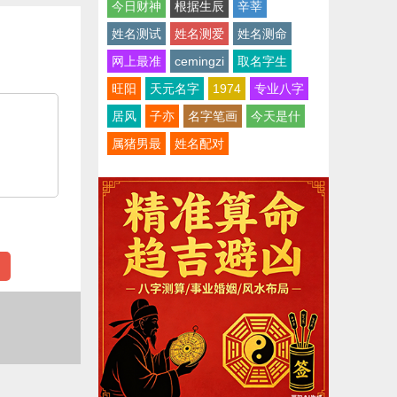
今日财神
根据生辰
辛莘
姓名测试
姓名测爱
姓名测命
网上最准
cemingzi
取名字生
旺阳
天元名字
1974
专业八字
居风
子亦
名字笔画
今天是什
属猪男最
姓名配对