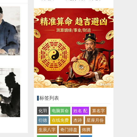
标签列表
化羽
电脑算命
姓名 配
算名字
衍德
在线免费
杰诗
星座月份
生辰八字
奇门排盘
炜腾