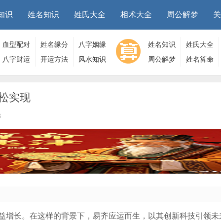
知识
姓名知识
姓氏大全
相术大全
周公解梦
关
血型配对
姓名缘分
八字姻缘
姓名知识
姓氏大全
八字财运
开运方法
风水知识
周公解梦
姓名算命
松实现
3
益增长。在这样的背景下，易齐应运而生，以其创新科技引领未