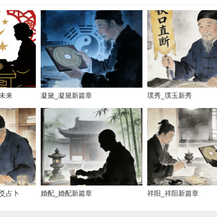
未来
凝黛_凝黛新篇章
璞秀_璞玉新秀
爻占卜
婚配_婚配新篇章
祥阳_祥阳新篇章