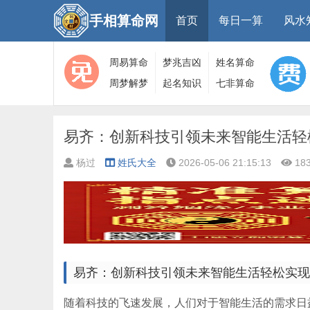
手相算命网
首页
每日一算
风水
周易算命
梦兆吉凶
姓名算命
周梦解梦
起名知识
七非算命
大全
算命
网
易齐：创新科技引领未来智能生活轻
杨过
姓氏大全
2026-05-06 21:15:13
18
易齐：创新科技引领未来智能生活轻松实现
随着科技的飞速发展，人们对于智能生活的需求日