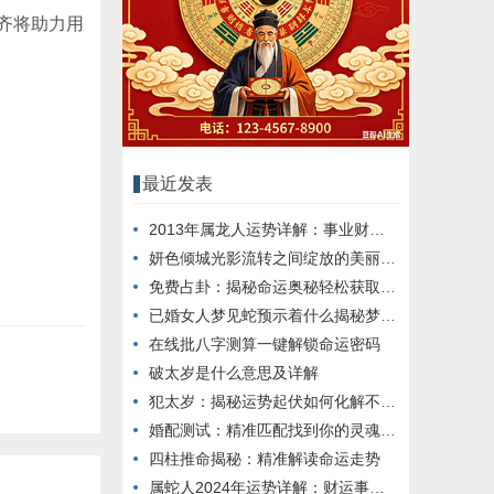
齐将助力用
最近发表
2013年属龙人运势详解：事业财运健康大揭秘
妍色倾城光影流转之间绽放的美丽故事
免费占卦：揭秘命运奥秘轻松获取人生指引
已婚女人梦见蛇预示着什么揭秘梦境中的寓意
在线批八字测算一键解锁命运密码
破太岁是什么意思及详解
犯太岁：揭秘运势起伏如何化解不利影响
婚配测试：精准匹配找到你的灵魂伴侣
四柱推命揭秘：精准解读命运走势
属蛇人2024年运势详解：财运事业健康全面解析