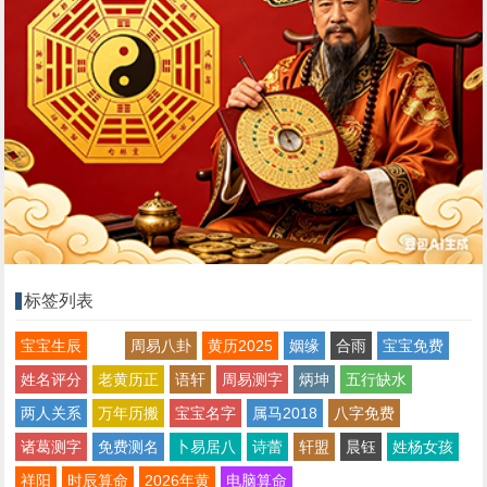
标签列表
宝宝生辰
周易八卦
黄历2025
姻缘
合雨
宝宝免费
姓名评分
老黄历正
语轩
周易测字
炳坤
五行缺水
两人关系
万年历搬
宝宝名字
属马2018
八字免费
诸葛测字
免费测名
卜易居八
诗蕾
轩盟
晨钰
姓杨女孩
祥阳
时辰算命
2026年黄
电脑算命