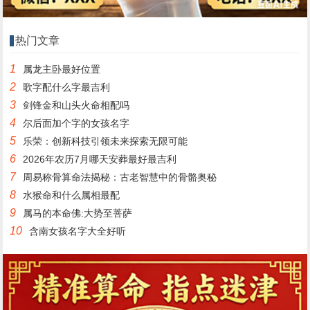
热门文章
1
属龙主卧最好位置
2
歌字配什么字最吉利
3
剑锋金和山头火命相配吗
4
尔后面加个字的女孩名字
5
乐荣：创新科技引领未来探索无限可能
6
2026年农历7月哪天安葬最好最吉利
7
周易称骨算命法揭秘：古老智慧中的骨骼奥秘
8
水猴命和什么属相最配
9
属马的本命佛:大势至菩萨
10
含南女孩名字大全好听