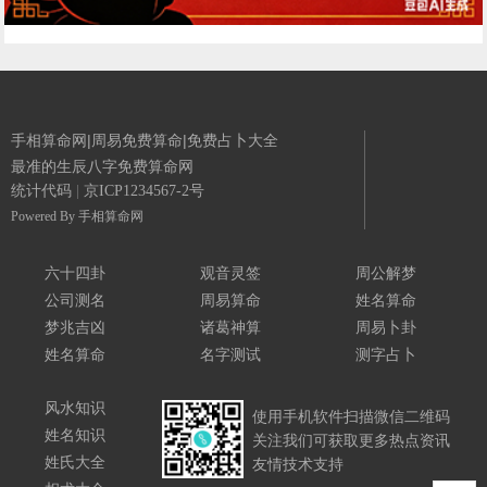
手相算命网|周易免费算命|免费占卜大全
最准的生辰八字免费算命网
统计代码
|
京ICP1234567-2号
Powered By
手相算命网
六十四卦
观音灵签
周公解梦
公司测名
周易算命
姓名算命
梦兆吉凶
诸葛神算
周易卜卦
姓名算命
名字测试
测字占卜
风水知识
使用手机软件扫描微信二维码
姓名知识
关注我们可获取更多热点资讯
姓氏大全
友情技术支持