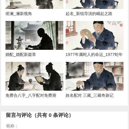
偌澜_澜新视角
起名_新锐导演的崛起之路
婚配_婚配新篇章
1977年属蛇人的命运_1977蛇年
运势揭秘
免费合八字_八字配对免费测
姓名配对 三藏_三藏奇旅记
留言与评论（共有
0
条评论）
昵称：