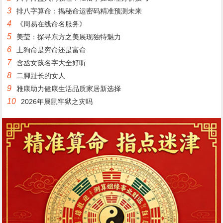
3
排八字算命：揭秘命运密码精准预测未来
4
《周易在线命名服务》
5
美莹：探寻东方之美展现独特魅力
6
土狗命是穷命还是富命
7
含丞女孩名字大全好听
8
二脚趾长的女人
9
雅康助力健康生活品质家居新选择
10
2026年属鼠牢狱之灾吗