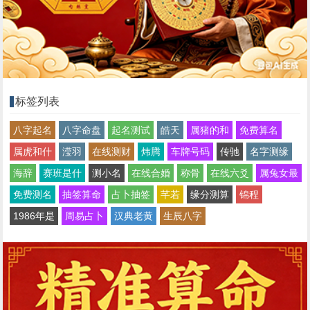
标签列表
八字起名
八字命盘
起名测试
皓天
属猪的和
免费算名
属虎和什
滢羽
在线测财
炜腾
车牌号码
传驰
名字测缘
海辞
赛班是什
测小名
在线合婚
称骨
在线六爻
属兔女最
免费测名
抽签算命
占卜抽签
芊若
缘分测算
锦程
1986年是
周易占卜
汉典老黄
生辰八字