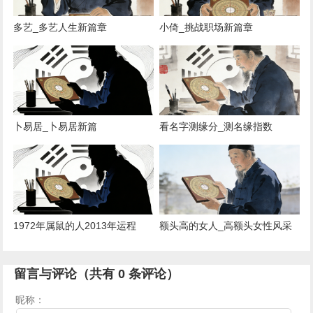
多艺_多艺人生新篇章
小倚_挑战职场新篇章
卜易居_卜易居新篇
看名字测缘分_测名缘指数
1972年属鼠的人2013年运程
额头高的女人_高额头女性风采
_1972鼠年运势2013
留言与评论（共有
0
条评论）
昵称：