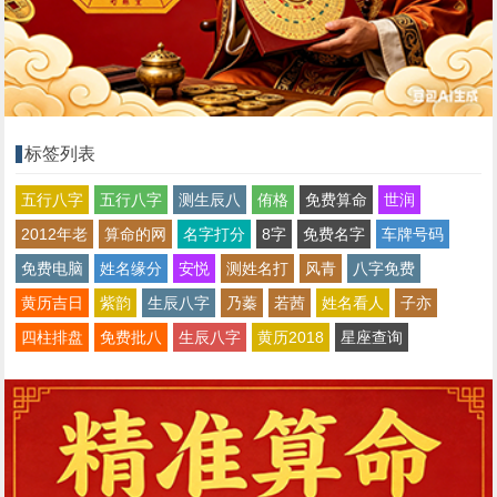
标签列表
五行八字
五行八字
测生辰八
侑格
免费算命
世润
2012年老
算命的网
名字打分
8字
免费名字
车牌号码
免费电脑
姓名缘分
安悦
测姓名打
风青
八字免费
黄历吉日
紫韵
生辰八字
乃蓁
若茜
姓名看人
子亦
四柱排盘
免费批八
生辰八字
黄历2018
星座查询