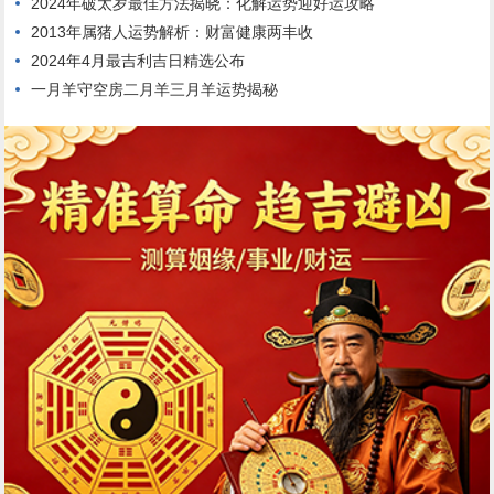
2024年破太岁最佳方法揭晓：化解运势迎好运攻略
2013年属猪人运势解析：财富健康两丰收
2024年4月最吉利吉日精选公布
一月羊守空房二月羊三月羊运势揭秘