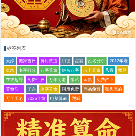
标签列表
天婷
搬家吉日
黄历黄道
衍德
星宴
姓名分析
2012年老
贞水
名字打分
八字算命
姓名八字
占卜算命
风青
牧尊
在线起卦
免费生辰
万年历老
俏艺
金鼠
免费占卜
苦命马一
子亦
测字算命
阿启免费
周易免费
额头高的
万年历老
2025年黄
电脑算命
烈威