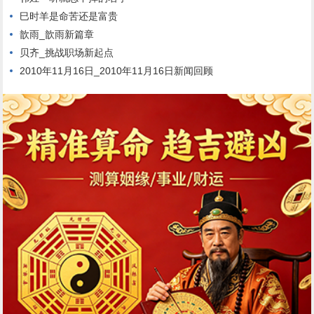
巳时羊是命苦还是富贵
歆雨_歆雨新篇章
贝齐_挑战职场新起点
2010年11月16日_2010年11月16日新闻回顾